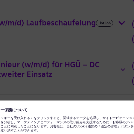
(w/m/d) Laufbeschaufelung
Hot Job
nieur (w/m/d) für HGÜ – DC
tweiter Einsatz
w/m/d) in der Generator-