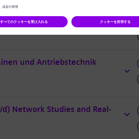
arine Applications (Propulsion
m/w/d)
hinen und Antriebstechnik
/d) Network Studies and Real-