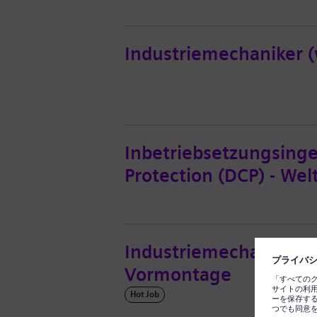
Industriemechaniker 
Inbetriebsetzungsinge
Protection (DCP) - Wel
Industriemechaniker (
Vormontage
Hot Job