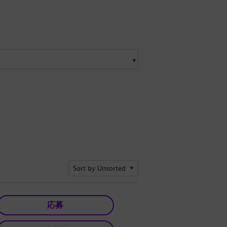
Sort by Unsorted
応募