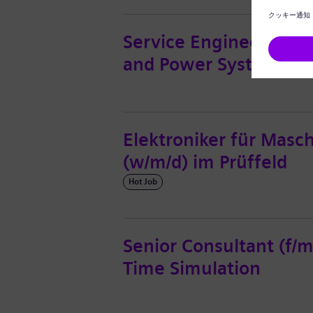
Service Engineer for M
and Power Systems) (
Elektroniker für Masc
(w/m/d) im Prüffeld
Hot Job
Senior Consultant (f/m
Time Simulation