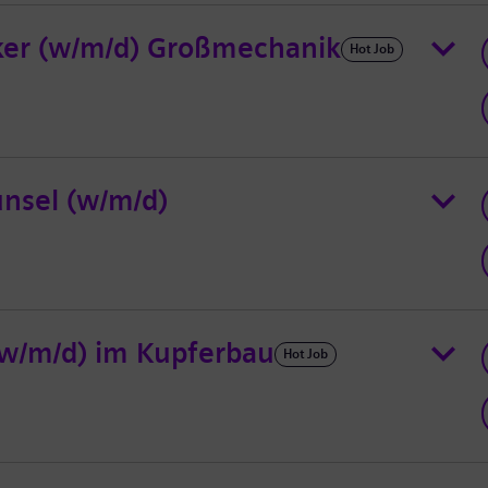
er (w/m/d) Großmechanik
Hot Job
nsel (w/m/d)
(w/m/d) im Kupferbau
Hot Job