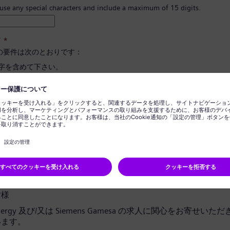
 use any special characters and include a maximum of 15 digits.
ド
*
の要件は次のとおりです：
文字を含めて下さい。
と小文字、そして数字とシンボルを最低一つ以上含めて下さい。
報を含めないで下さい。
に使用される言葉を含めないで下さい。
ドの確定
*
ライバシー通知
皆様
 Energy 及び/又は Siemens Gamesa の求人に関心をお寄せい
います。