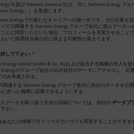
Energy 社及び Siemens Gamesa 社は、共に Siemens Energy 
mens Energy」）を形成します。
emens Energyでの新たなキャリアへの第一歩です。ぜひ応募を
ての関連する Siemens Energy グループ会社に個人データ
ることに同意いただいた場合、プロフィールを充実させること
において採用担当者の目に留まる可能性が高まります。
択して下さい:
*
ns Energy Global GmbH & Co. KGおよび該当する職務の求人
ens Energyのグループ会社のみが自分のデータにアクセスし、
てのみ考慮される。
関連する Siemens Energy グループ各社に自分のデータを公
ルに合った職務に応募できるようにする
個人データを取り扱う方法の詳細については、当社の
データプ
覧下さい。
はあなたの候補プロフィールでいつでも変更することができます