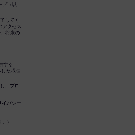
グループ（以
完了してく
へのアクセス
で、将来の
を提供する
応募した職種
開し、プロ
ライバシー
。)