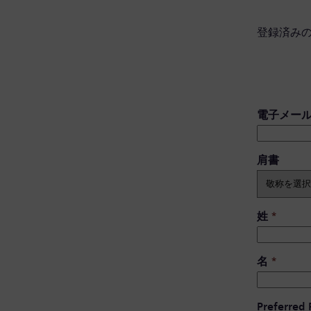
登録済み
電子メー
肩書 ​
姓
*
名
*
Preferred