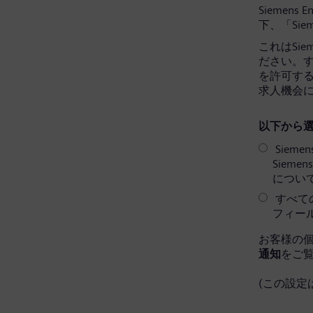
Siemens 
下、「Sie
これはSi
ださい。すべ
を許可す
求人機会
以下から選
Sieme
Siem
につい
すべての
フィー
お客様の
通知
をご
(この設定