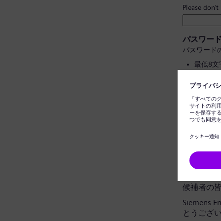
Please don’t
パスワー
パスワード
最低8
大文字
個人情
一般的
パスワー
データプ
候補者の
Siemens
とうござ