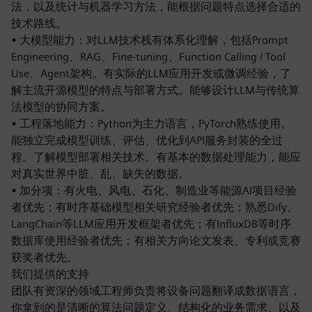
法，以及统计与机器学习方法，能根据问题特点选择合适的
技术路线。
• 大模型能力：对LLM技术栈有体系化理解，包括Prompt
Engineering、RAG、Fine-tuning、Function Calling / Tool
Use、Agent架构。有实际的LLM应用开发或微调经验，了
解主流开源模型的特点与部署方式。能够设计LLM与传统算
法模型的协同方案。
• 工程落地能力：Python为主力语言，PyTorch熟练使用。
能独立完成模型训练、评估、优化到API服务封装的全过
程。了解模型部署相关技术。有基本的数据处理能力，能应
对真实世界中脏、乱、缺失的数据。
• 加分项：有火电、风电、石化、制造业等能源AI项目经验
者优先；有时序基础模型相关研究经验者优先；熟悉Dify、
LangChain等LLM应用开发框架者优先；有InfluxDB等时序
数据库使用经验者优先；有相关方向论文发表、专利或竞赛
获奖者优先。
我们提供的支持
团队有资深的领域工程师负责将设备问题翻译成数据语言，
你拿到的是清晰的算法问题定义、结构化的业务需求、以及