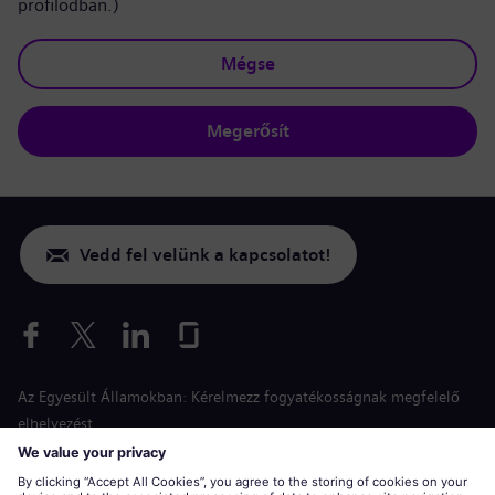
profilodban.)
Mégse
Megerősít
Vedd fel velünk a kapcsolatot!
Az Egyesült Államokban: Kérelmezz fogyatékosságnak megfelelő
elhelyezést
Esélyegyenlőség a jelentkezés során
siemens-energy.com
Globális weboldal