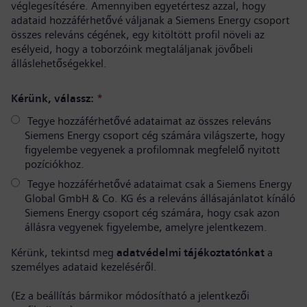
véglegesítésére. Amennyiben egyetértesz azzal, hogy
adataid hozzáférhetővé váljanak a Siemens Energy csoport
összes releváns cégének, egy kitöltött profil növeli az
esélyeid, hogy a toborzóink megtaláljanak jövőbeli
álláslehetőségekkel.
Kérünk, válassz:
*
Tegye hozzáférhetővé adataimat az összes releváns
Siemens Energy csoport cég számára világszerte, hogy
figyelembe vegyenek a profilomnak megfelelő nyitott
pozíciókhoz.
Tegye hozzáférhetővé adataimat csak a Siemens Energy
Global GmbH & Co. KG és a releváns állásajánlatot kínáló
Siemens Energy csoport cég számára, hogy csak azon
állásra vegyenek figyelembe, amelyre jelentkezem.
Kérünk, tekintsd meg
adatvédelmi tájékoztatónkat
a
személyes adataid kezeléséről.
(Ez a beállítás bármikor módosítható a jelentkezői