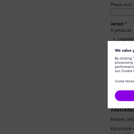
Please don’t
Jelszó
*
A jelszónak:
Legalább 
Kis- és 
tartalma
Nem tart
Nem tart
Jelszó meg
Adatvédel
Kedves Jelö
Köszönjük 