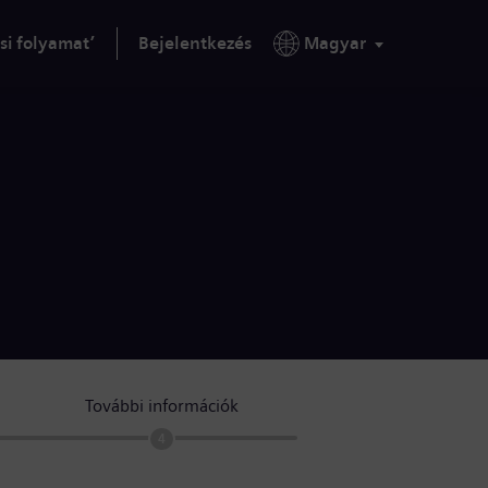
si folyamat’
Bejelentkezés
Magyar
További információk
4