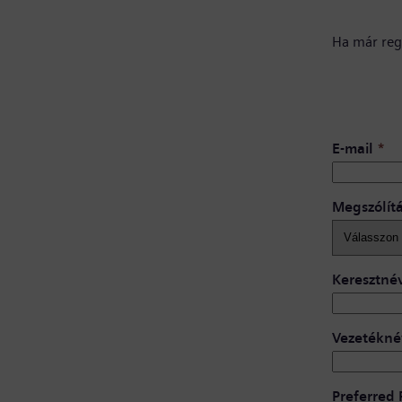
Ha már regi
E-mail
*
Megszólít
Keresztné
Vezetékné
Preferred