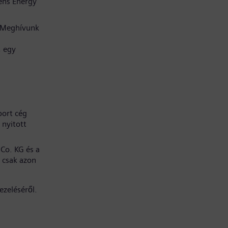
ens Energy
. Meghívunk
, egy
port cég
 nyitott
Co. KG és a
 csak azon
ezeléséről.