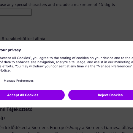
 use any special characters and include a maximum of 15 digits.
8 karakterből kell állnia.
nagybetűs karaktereket, valamint legalább egy számot és egy szimbólumot
znia.
almazhat személyes adatokat.
almazhat gyakran használt szavakat.
erősítése
*
mi Tájékoztató
lt!
érdeklődésed a Siemens Energy és/vagy a Siemens Gamesa állása