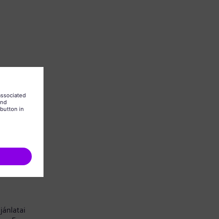
 is kell
jánlatai