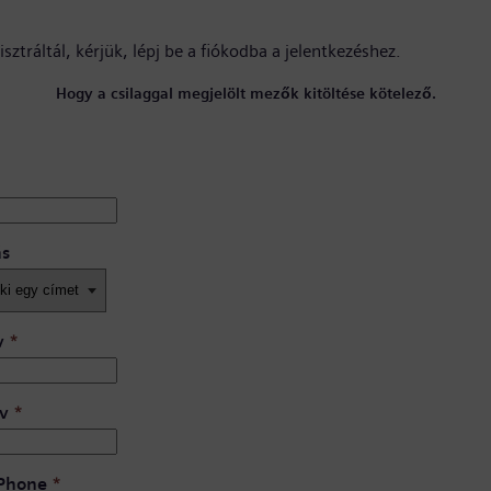
sztráltál, kérjük,
lépj be a fiókodba
a jelentkezéshez.
Hogy a csilaggal megjelölt mezők kitöltése kötelező.
ás
v
*
v
*
 Phone
*