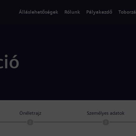
Álláslehetőségek
Rólunk
Pályakezdő
Toborzá
ció
Önéletrajz
Személyes adatok
2
3