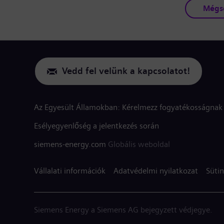
Mégs
Vedd fel velünk a kapcsolatot!
Az Egyesült Államokban: Kérelmezz fogyatékosságnak 
Esélyegyenlőség a jelentkezés során
siemens-energy.com
Globális weboldal
Vállalati információk
Adatvédelmi nyilatkozat
Sütin
Siemens Energy a Siemens AG bejegyzett védjegye.