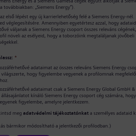
iemens Energy és a Siemens Gamesa cégek együtt alkotják a Siem
(a továbbiakban: „Siemens Energy”).
az első lépést egy új karrierlehetőség felé a Siemens Energy-nél
sed véglegesítésére. Amennyiben egyetértesz azzal, hogy adataid
tővé váljanak a Siemens Energy csoport összes releváns cégének
rofil növeli az esélyeid, hogy a toborzóink megtaláljanak jövőbeli
ségekkel.
lassz:
*
ozzáférhetővé adataimat az összes releváns Siemens Energy cso
világszerte, hogy figyelembe vegyenek a profilomnak megfelelő
hoz.
ozzáférhetővé adataimat csak a Siemens Energy Global GmbH & 
 állásajánlatot kínáló Siemens Energy csoport cég számára, hogy
vegyenek figyelembe, amelyre jelentkezem.
kintsd meg
adatvédelmi tájékoztatónkat
a személyes adataid k
ítás bármikor módosítható a jelentkezői profilodban.)