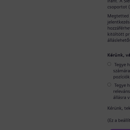
iránt. A S
csoportot 
Megtetted 
jelentkezé
hozzáférhe
kitöltött p
álláslehető
Kérünk, vá
Tegye h
számára 
pozíciók
Tegye h
releváns
állásra 
Kérünk, te
(Ez a beáll