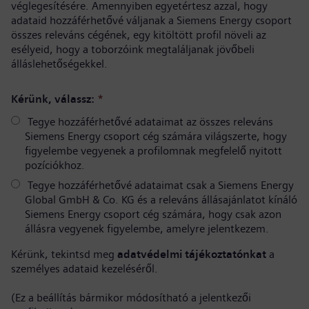
véglegesítésére. Amennyiben egyetértesz azzal, hogy
adataid hozzáférhetővé váljanak a Siemens Energy csoport
összes releváns cégének, egy kitöltött profil növeli az
esélyeid, hogy a toborzóink megtaláljanak jövőbeli
álláslehetőségekkel.
Kérünk, válassz:
*
Tegye hozzáférhetővé adataimat az összes releváns
Siemens Energy csoport cég számára világszerte, hogy
figyelembe vegyenek a profilomnak megfelelő nyitott
pozíciókhoz.
Tegye hozzáférhetővé adataimat csak a Siemens Energy
Global GmbH & Co. KG és a releváns állásajánlatot kínáló
Siemens Energy csoport cég számára, hogy csak azon
állásra vegyenek figyelembe, amelyre jelentkezem.
Kérünk, tekintsd meg
adatvédelmi tájékoztatónkat
a
személyes adataid kezeléséről.
(Ez a beállítás bármikor módosítható a jelentkezői