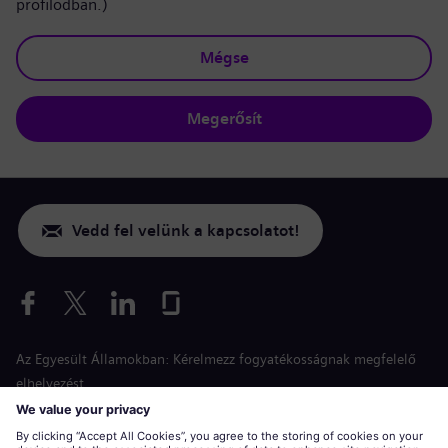
profilodban.)
Mégse
Megerősít
Vedd fel velünk a kapcsolatot!
Az Egyesült Államokban: Kérelmezz fogyatékosságnak megfelelő
elhelyezést
Esélyegyenlőség a jelentkezés során
siemens-energy.com
Globális weboldal