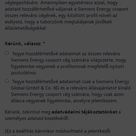
véglegesítésére. Amennyiben egyetértesz azzal, hogy
adataid hozzáférhetővé váljanak a Siemens Energy csoport
összes releváns cégének, egy kitöltött profil növeli az
esélyeid, hogy a toborzóink megtaláljanak jövőbeli
álláslehetőségekkel.
Kérünk, válassz:
*
Tegye hozzáférhetővé adataimat az összes releváns
Siemens Energy csoport cég számára világszerte, hogy
figyelembe vegyenek a profilomnak megfelelő nyitott
pozíciókhoz.
Tegye hozzáférhetővé adataimat csak a Siemens Energy
Global GmbH & Co. KG és a releváns állásajánlatot kínáló
Siemens Energy csoport cég számára, hogy csak azon
állásra vegyenek figyelembe, amelyre jelentkezem.
Kérünk, tekintsd meg
adatvédelmi tájékoztatónkat
a
személyes adataid kezeléséről.
(Ez a beállítás bármikor módosítható a jelentkezői