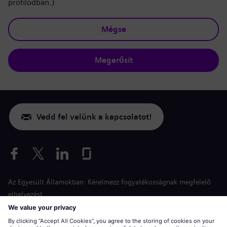
profilodban.)
Mégse
Megerősít
Vedd fel velünk a kapcsolatot!
Az Egyesült Államokban: Kérelmezz fogyatékosságnak megfelelő
elhelyezést
Esélyegyenlőség a jelentkezés során
siemens-energy.com
Globális weboldal