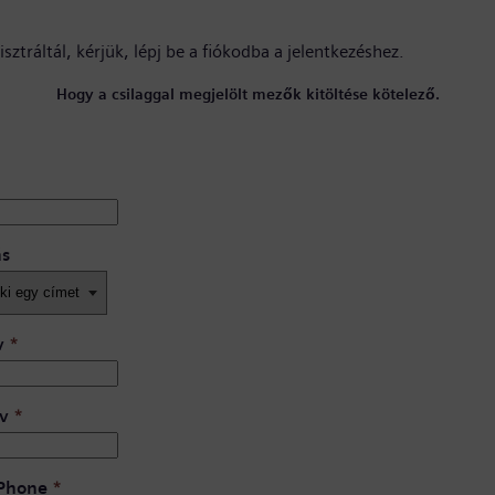
sztráltál, kérjük,
lépj be a fiókodba
a jelentkezéshez.
Hogy a csilaggal megjelölt mezők kitöltése kötelező.
ás
v
*
v
*
 Phone
*