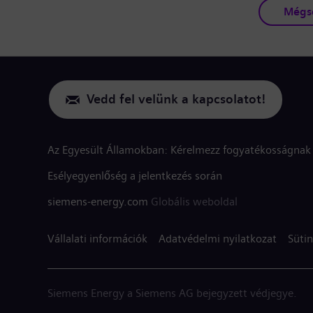
Mégs
Vedd fel velünk a kapcsolatot!
Az Egyesült Államokban: Kérelmezz fogyatékosságnak 
Esélyegyenlőség a jelentkezés során
siemens-energy.com
Globális weboldal
Vállalati információk
Adatvédelmi nyilatkozat
Sütin
Siemens Energy a Siemens AG bejegyzett védjegye.