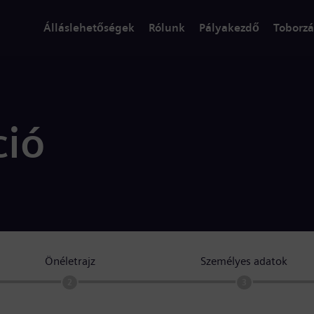
Álláslehetőségek
Rólunk
Pályakezdő
Toborzá
ció
Önéletrajz
Személyes adatok
2
3