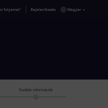
si folyamat’
Bejelentkezés
Magyar
További információk
4