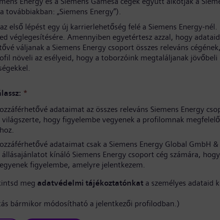
iemens Energy és a Siemens Gamesa cégek együtt alkotják a Siem
(a továbbiakban: „Siemens Energy”).
az első lépést egy új karrierlehetőség felé a Siemens Energy-nél
sed véglegesítésére. Amennyiben egyetértesz azzal, hogy adataid
tővé váljanak a Siemens Energy csoport összes releváns cégének
rofil növeli az esélyeid, hogy a toborzóink megtaláljanak jövőbeli
ségekkel.
lassz:
*
ozzáférhetővé adataimat az összes releváns Siemens Energy cso
világszerte, hogy figyelembe vegyenek a profilomnak megfelelő
hoz.
ozzáférhetővé adataimat csak a Siemens Energy Global GmbH & 
 állásajánlatot kínáló Siemens Energy csoport cég számára, hogy
vegyenek figyelembe, amelyre jelentkezem.
kintsd meg
adatvédelmi tájékoztatónkat
a személyes adataid k
ítás bármikor módosítható a jelentkezői profilodban.)