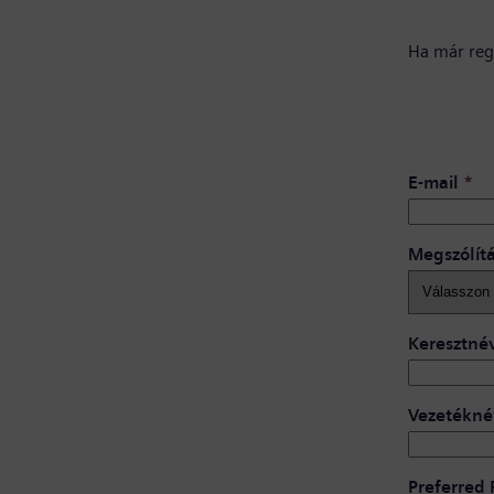
Ha már regi
E-mail
*
Megszólít
Keresztné
Vezetékné
Preferred