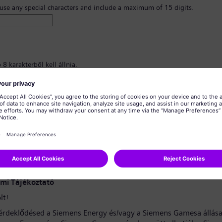
 use any special characters and include a maximum of 15 digits.
8 karakterből kell állnia.
nagybetűs karaktereket, valamint legalább egy számot és egy szimbólumot
znia.
almazhat személyes adatokat.
almazhat gyakran használt szavakat.
erősítése
*
mi Tájékoztató
lt!
érdeklődésed a Siemens Energy és/vagy a Siemens Gamesa állása