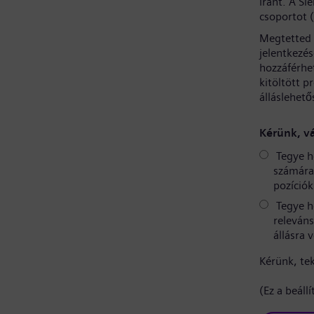
iránt. A S
csoportot 
Megtetted 
jelentkezé
hozzáférhe
kitöltött p
álláslehető
Kérünk, vá
Tegye h
számára 
pozíciók
Tegye h
releváns
állásra 
Kérünk, te
(Ez a beáll