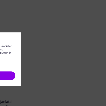
 is kell
jánlatai