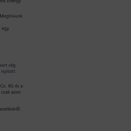
ens Energy
. Meghívunk
, egy
port cég
 nyitott
Co. KG és a
 csak azon
ezeléséről.