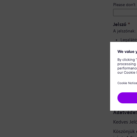
Please don’t
Jelszó
*
A jelszónak:
Legalább 
Kis- és 
tartalma
Nem tart
Nem tart
Jelszó meg
Adatvédel
Kedves Jelö
Köszönjük 