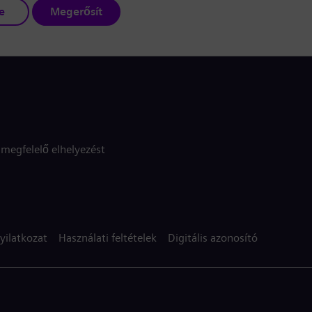
e
Megerősít
megfelelő elhelyezést
yilatkozat
Használati feltételek
Digitális azonosító