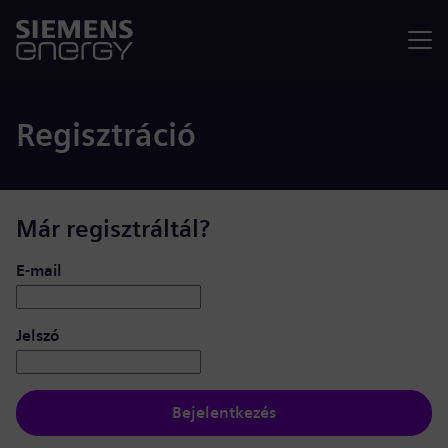
Menü
Regisztráció
Már regisztráltál?
Bejelentkezés: felhasználó és jelszó
E-mail
Jelszó
Bejelentkezés