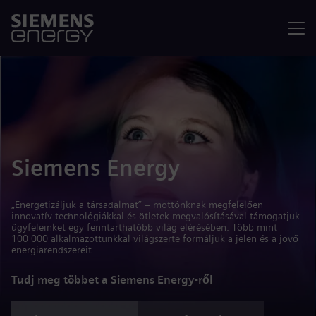
Menü
Siemens Energy
„Energetizáljuk a társadalmat” – mottónknak megfelelően
innovatív technológiákkal és ötletek megvalósításával támogatjuk
ügyfeleinket egy fenntarthatóbb világ elérésében. Több mint
100 000 alkalmazottunkkal világszerte formáljuk a jelen és a jövő
energiarendszereit.
Tudj meg többet a Siemens Energy-ről