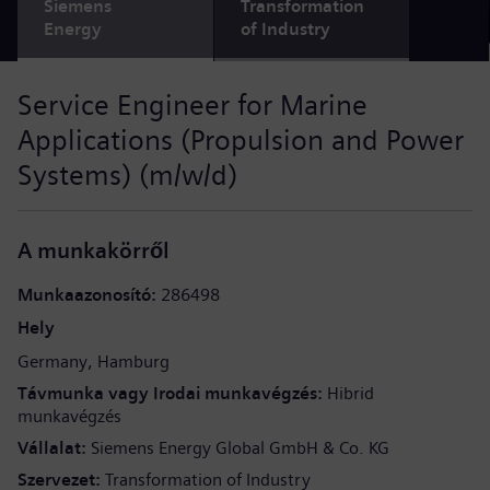
Siemens
Transformation
Energy
of Industry
Service Engineer for Marine
Applications (Propulsion and Power
Systems) (m/w/d)
A munkakörről
Munkaazonosító
286498
Hely
Germany
Hamburg
Távmunka vagy Irodai munkavégzés
Hibrid
munkavégzés
Vállalat
Siemens Energy Global GmbH & Co. KG
Szervezet
Transformation of Industry