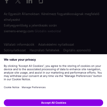
Az Egyesült Államokban: Kérelmezz fogyatékosságnak megfelelő
elhelyezést
Esélyegyenlőség a jelentkezés során
siemens-energy.com
Globális weboldal
Vállalati információk
Adatvédelmi nyilatkozat
Sütinyilatkozat
Használati feltételek
Digitális azonosító
Siemens Energy a Siemens AG bejegyzett védjegye.
© Siemens Energy, 2020 - 2026
Jelentkezés