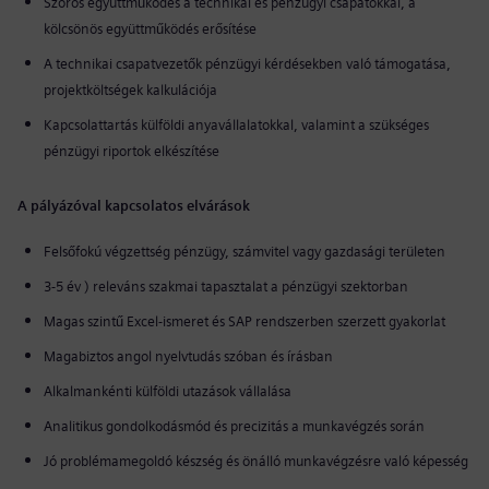
Szoros együttműködés a technikai és pénzügyi csapatokkal, a
kölcsönös együttműködés erősítése
A technikai csapatvezetők pénzügyi kérdésekben való támogatása,
projektköltségek kalkulációja
Kapcsolattartás külföldi anyavállalatokkal, valamint a szükséges
pénzügyi riportok elkészítése
A pályázóval kapcsolatos elvárások
Felsőfokú végzettség pénzügy, számvitel vagy gazdasági területen
3-5 év
)
releváns szakmai tapasztalat a pénzügyi szektorban
Magas szintű Excel-ismeret és SAP rendszerben szerzett gyakorlat
Magabiztos angol nyelvtudás szóban és írásban
Alkalmankénti külföldi utazások vállalása
Analitikus gondolkodásmód és precizitás a munkavégzés során
Jó problémamegoldó készség és önálló munkavégzésre való képesség