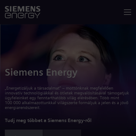
Menü
Siemens Energy
„Energetizáljuk a társadalmat” – mottónknak megfelelően
innovatív technológiákkal és ötletek megvalósításával támogatjuk
ügyfeleinket egy fenntarthatóbb világ elérésében. Több mint
100 000 alkalmazottunkkal világszerte formáljuk a jelen és a jövő
energiarendszereit.
Tudj meg többet a Siemens Energy-ről