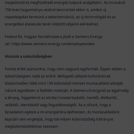
megbízható és megfizethető energiát tudjunk szolgáltatni. Az innováció
150 éves hagyománya vezérel bennünket akkor is, amikor új
csapattagokat keresünk a dekarbonizáció, az új technológiák és az
energetikai átalakulás terén kitűzött céljaink eléréséhez.
Fedezd fel, hogyan formálhatod a jövőt a Siemens Energy-
vel:
https://www.siemens-energy.com/employeevideo
Hiszünk a sokszínűségben
Fontos érték számunkra, hogy nem vagyunk egyformák. Éppen ebben a
sokszínűségben rejlik az erőnk. Befogadó vállalati kultúránknak
köszönhetően több mint 130 különböző nemzet munkavállalói alkotják
nálunk együttesen a fejlődés motorját. A Siemens Energynél az egyéniség
a lényeg, függetlenül az etnikai hovatartozástól, nemtől, életkortól,
vallástól, identitástól vagy fogyatékosságtól. Az a célunk, hogy a
társadalom egésze a mi energiánkra építhessen, és munkavállalóink
kapcsán sem engedjük, hogy bármilyen különbözőség hátrányos
megkülönböztetéshez vezessen.