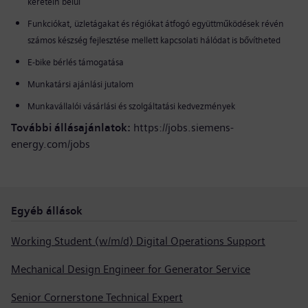
keretein belül
Funkciókat, üzletágakat és régiókat átfogó együttműködések révén
számos készség fejlesztése mellett kapcsolati hálódat is bővítheted
E-bike bérlés támogatása
Munkatársi ajánlási jutalom
Munkavállalói vásárlási és szolgáltatási kedvezmények
További állásajánlatok:
https://jobs.siemens-
energy.com/jobs
Egyéb állások
Working Student (w/m/d) Digital Operations Support
Mechanical Design Engineer for Generator Service
Senior Cornerstone Technical Expert