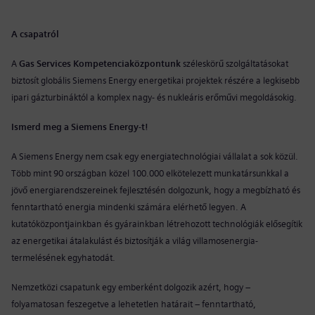
A csapatról
A
Gas Services Kompetenciaközpontunk
széleskörű szolgáltatásokat
biztosít globális Siemens Energy energetikai projektek részére a legkisebb
ipari gázturbináktól a komplex nagy- és nukleáris erőművi megoldásokig.
Ismerd meg a Siemens Energy-t!
A Siemens Energy nem csak egy energiatechnológiai vállalat a sok közül.
Több mint 90 országban közel 100.000 elkötelezett munkatársunkkal a
jövő energiarendszereinek fejlesztésén dolgozunk, hogy a megbízható és
fenntartható energia mindenki számára elérhető legyen. A
kutatóközpontjainkban és gyárainkban létrehozott technológiák elősegítik
az energetikai átalakulást és biztosítják a világ villamosenergia-
termelésének egyhatodát.
Nemzetközi csapatunk egy emberként dolgozik azért, hogy –
folyamatosan feszegetve a lehetetlen határait – fenntartható,