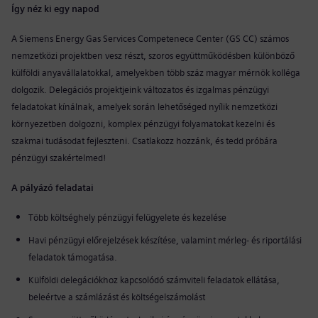
Így néz ki egy napod
A Siemens Energy Gas Services Competenece Center (GS CC) számos
nemzetközi projektben vesz részt, szoros együttműködésben különböző
külföldi anyavállalatokkal, amelyekben több száz magyar mérnök kolléga
dolgozik. Delegációs projektjeink változatos és izgalmas pénzügyi
feladatokat kínálnak, amelyek során lehetőséged nyílik nemzetközi
környezetben dolgozni, komplex pénzügyi folyamatokat kezelni és
szakmai tudásodat fejleszteni. Csatlakozz hozzánk, és tedd próbára
pénzügyi szakértelmed!
A pályázó feladatai
Több költséghely pénzügyi felügyelete és kezelése
Havi pénzügyi előrejelzések készítése, valamint mérleg- és riportálási
feladatok támogatása.
Külföldi delegációkhoz kapcsolódó számviteli feladatok ellátása,
beleértve a számlázást és költségelszámolást