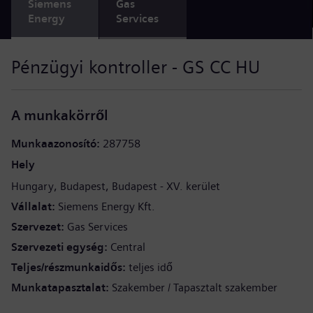
Siemens
Gas
Energy
Services
Pénzügyi kontroller - GS CC HU
A munkakörről
Munkaazonosító
287758
Hely
Hungary
Budapest
Budapest - XV. kerület
Vállalat
Siemens Energy Kft.
Szervezet
Gas Services
Szervezeti egység
Central
Teljes/részmunkaidős
teljes idő
Munkatapasztalat
Szakember / Tapasztalt szakember