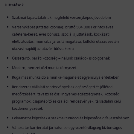
Juttatások
Szakmai tapasztalatnak megfelelő versenyképes jövedelem
Versenyképes juttatási csomag: bruttó 504.000 Forintos éves
cafeteria-keret, éves bónusz, szociális juttatások, kockázati
életbiztosítás, munkába járás támogatása, külföldi utazás esetén
utazási napidíj az utazási időszakokra
Összetartó, baráti közösség – nálunk családok is dolgoznak
Modern, nemzetközi munkakörnyezet
Rugalmas munkaidő a munka-magánélet egyensúlya érdekében
Rendszeres vállalati rendezvények az egészséged és jólléted
megőrzéséért: tavaszi és őszi ingyenes egészséghetek, közösségi
programok, csapatépítő és családi rendezvények, társadalmi célú
kezdeményezések
Folyamatos képzések a szakmai tudásod és képességeid fejlesztéséhez
Változatos karrierutat járhatsz be egy vezető világcég biztonságos