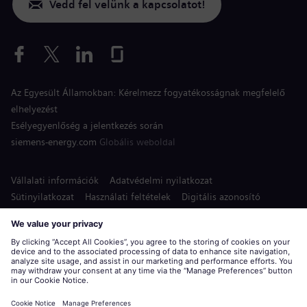
Vedd fel velünk a kapcsolatot!
Az Egyesült Államokban: Kérelmezz fogyatékosságnak megfelelő
elhelyezést
Esélyegyenlőség a jelentkezés során
siemens-energy.com
Globális weboldal
Vállalati információk
Adatvédelmi nyilatkozat
Sütinyilatkozat
Használati feltételek
Digitális azonosító
Siemens Energy a Siemens AG bejegyzett védjegye.
© Siemens Energy, 2020 - 2026