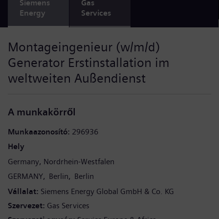
Siemens
Gas
Energy
Services
Montageingenieur (w/m/d)
Generator Erstinstallation im
weltweiten Außendienst
A munkakörről
Munkaazonosító
296936
Hely
Germany
Nordrhein-Westfalen
GERMANY
Berlin
Berlin
Vállalat
Siemens Energy Global GmbH & Co. KG
Szervezet
Gas Services