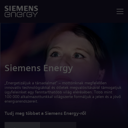
Menü
Siemens Energy
„Energetizáljuk a társadalmat” – mottónknak megfelelően
innovatív technológiákkal és ötletek megvalósításával támogatjuk
ügyfeleinket egy fenntarthatóbb világ elérésében. Több mint
100 000 alkalmazottunkkal világszerte formáljuk a jelen és a jövő
energiarendszereit.
Tudj meg többet a Siemens Energy-ről