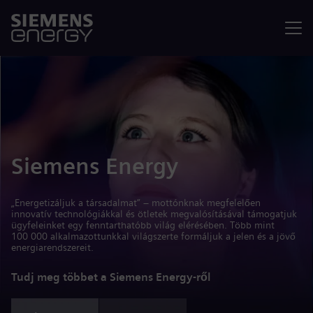
Menü
Siemens Energy
„Energetizáljuk a társadalmat” – mottónknak megfelelően
innovatív technológiákkal és ötletek megvalósításával támogatjuk
ügyfeleinket egy fenntarthatóbb világ elérésében. Több mint
100 000 alkalmazottunkkal világszerte formáljuk a jelen és a jövő
energiarendszereit.
Tudj meg többet a Siemens Energy-ről