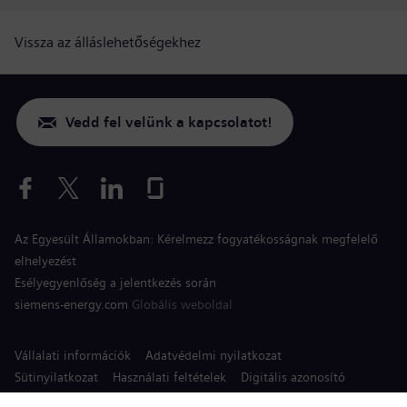
Vissza az álláslehetőségekhez
Vedd fel velünk a kapcsolatot!
Az Egyesült Államokban: Kérelmezz fogyatékosságnak megfelelő
elhelyezést
Esélyegyenlőség a jelentkezés során
siemens-energy.com
Globális weboldal
Vállalati információk
Adatvédelmi nyilatkozat
Sütinyilatkozat
Használati feltételek
Digitális azonosító