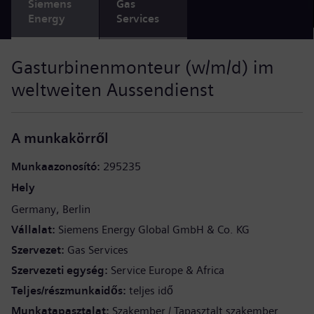
Siemens
Gas
Energy
Services
Gasturbinenmonteur (w/m/d) im
weltweiten Aussendienst
A munkakörről
Munkaazonosító
295235
Hely
Germany
Berlin
Vállalat
Siemens Energy Global GmbH & Co. KG
Szervezet
Gas Services
Szervezeti egység
Service Europe & Africa
Teljes/részmunkaidős
teljes idő
Munkatapasztalat
Szakember / Tapasztalt szakember