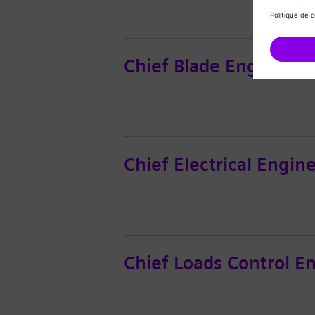
Chief Blade Engineer
Chief Electrical Engin
Chief Loads Control E