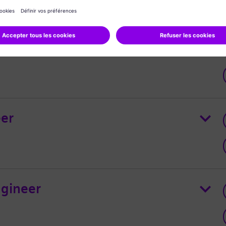
eer
ngineer