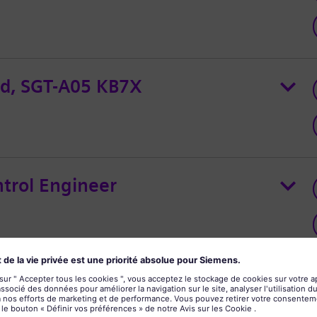
ead, SGT-A05 KB7X
trol Engineer