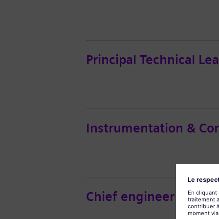
Principal Technical L
Instrumentation & Con
Chief engineer