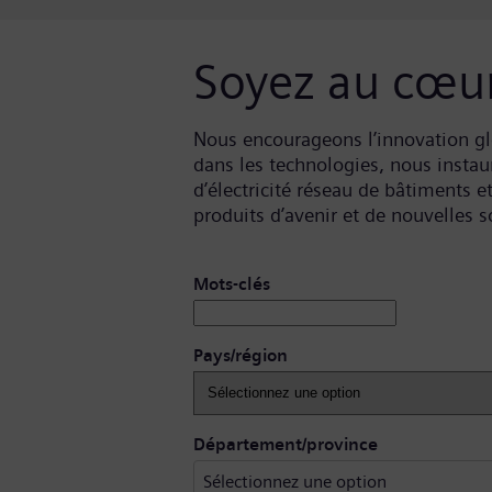
Soyez au cœur
Nous encourageons l’innovation glob
dans les technologies, nous instaur
d’électricité réseau de bâtiments e
produits d’avenir et de nouvelles
Rechercher des postes vacants
Mots-clés
Pays/région
Sélectionnez 
Département/province
Sélectionnez une option