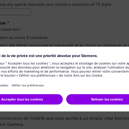
 use any special characters and include a maximum of 15 digits.
sse
*
 passe doit :
tenir au moins 8 caractères.
tenir des lettres minuscules et majuscules et au moins un nombre et un
contenir aucune de vos informations personnelles.
pas contenir de mots fréquemment utilisés.
ion du mot de passe
*
de confidentialité des données
dat,
remercions de l’intérêt que vous portez à un emploi chez Sieme
ens Gamesa.