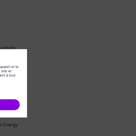
 symbole.
ns Energy