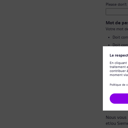
Please don’t
Mot de pa
Votre mot de
Doit con
Doit con
Ne doit 
Ne doit 
Confirmat
Politique 
Cher candi
Nous vous 
et/ou Siem