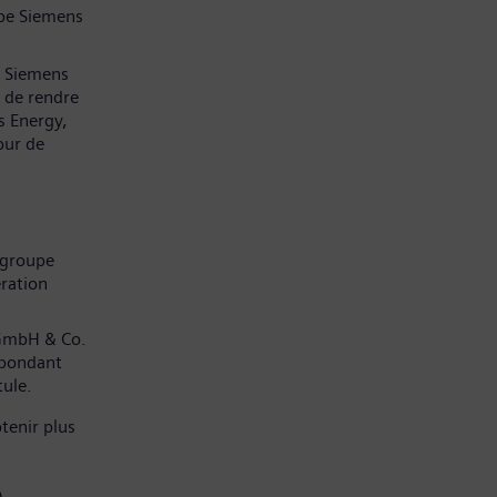
pe Siemens
z Siemens
 de rendre
s Energy,
our de
 groupe
ration
 GmbH & Co.
spondant
tule.
tenir plus
)