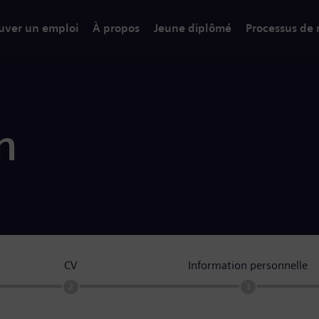
uver un emploi
À propos
Jeune diplômé
Processus de
n
CV
Information personnelle
2
3