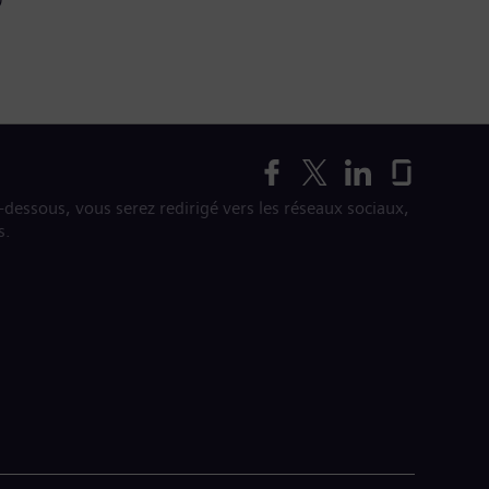
i-dessous, vous serez redirigé vers les réseaux sociaux,
s.