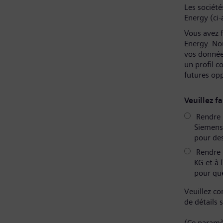
Les sociét
Energy (ci-
Vous avez f
Energy. No
vos donnée
un profil 
futures op
Veuillez fa
Rendre m
Siemens 
pour des
Rendre 
KG et à 
pour que
Veuillez co
de détails 
(Ce paramè