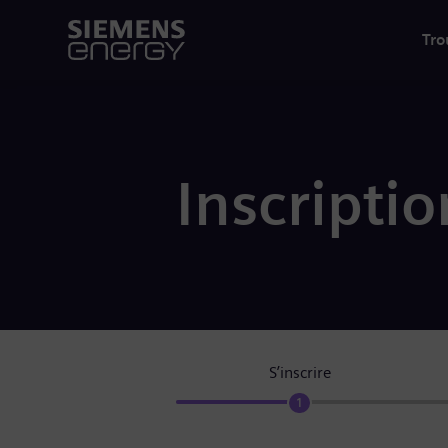
Tro
Inscriptio
S’inscrire
1