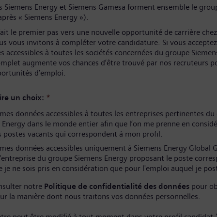
és Siemens Energy et Siemens Gamesa forment ensemble le grou
après « Siemens Energy »).
ait le premier pas vers une nouvelle opportunité de carrière che
us vous invitons à compléter votre candidature. Si vous acceptez
s accessibles à toutes les sociétés concernées du groupe Siemen
complet augmente vos chances d’être trouvé par nos recruteurs p
portunités d’emploi.
ire un choix:
*
es données accessibles à toutes les entreprises pertinentes du
Energy dans le monde entier afin que l’on me prenne en considé
 postes vacants qui correspondent à mon profil.
mes données accessibles uniquement à Siemens Energy Global
l'entreprise du groupe Siemens Energy proposant le poste corre
 je ne sois pris en considération que pour l'emploi auquel je pos
nsulter notre
Politique de confidentialité des données
pour ob
sur la manière dont nous traitons vos données personnelles.
tre peut être modifié à tout moment dans votre profil candidat.