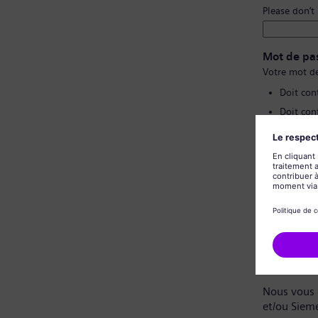
Please don’t
Mot de pa
Votre mot de
Doit con
Doit con
Ne doit 
Ne doit 
Confirmat
Politique 
Cher candi
Nous vous 
et/ou Siem