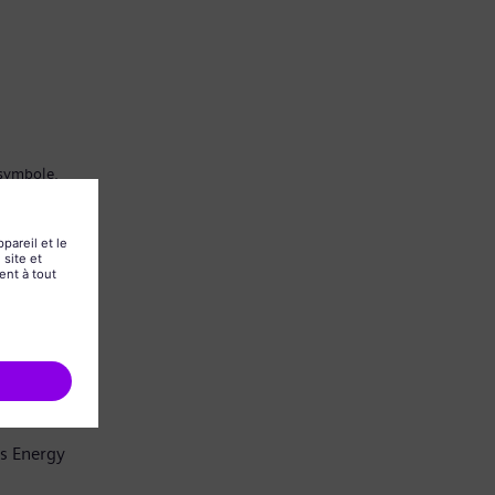
 symbole.
ns Energy