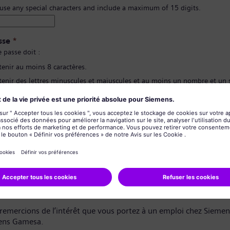
 use any special characters and include a maximum of 15 digits.
sse
*
 passe doit :
tenir au moins 8 caractères.
tenir des lettres minuscules et majuscules et au moins un nombre et un
contenir aucune de vos informations personnelles.
pas contenir de mots fréquemment utilisés.
ion du mot de passe
*
de confidentialité des données
dat,
remercions de l’intérêt que vous portez à un emploi chez Sieme
ens Gamesa.