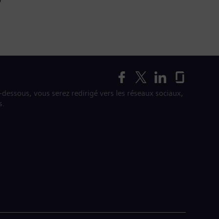
i-dessous, vous serez redirigé vers les réseaux sociaux,
s.