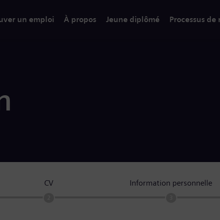
uver un emploi
À propos
Jeune diplômé
Processus de
n
CV
Information personnelle
2
3