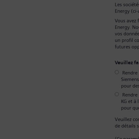
Les sociét
Energy (ci-
Vous avez f
Energy. No
vos donnée
un profil 
futures op
Veuillez fa
Rendre m
Siemens 
pour des
Rendre 
KG et à 
pour que
Veuillez co
de détails 
(Ce paramè