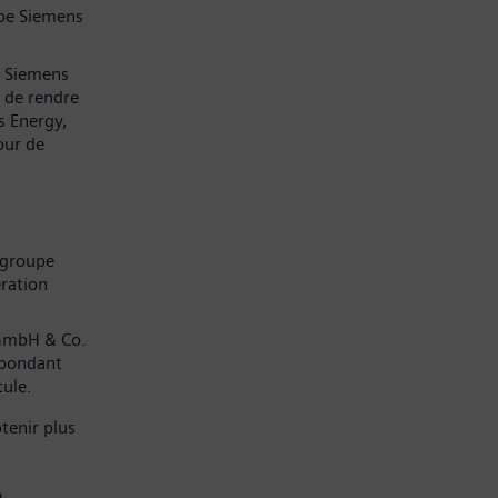
pe Siemens
z Siemens
 de rendre
s Energy,
our de
 groupe
ration
 GmbH & Co.
spondant
tule.
tenir plus
)