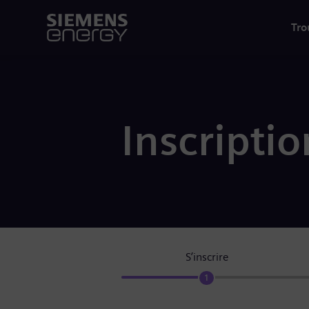
Tro
Inscriptio
S’inscrire
1