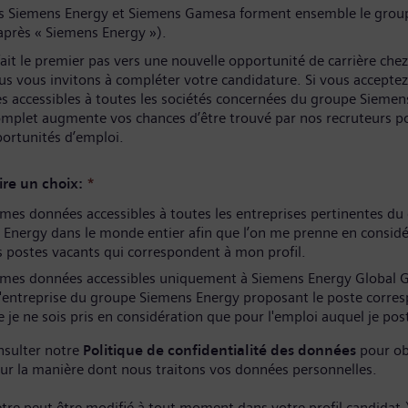
és Siemens Energy et Siemens Gamesa forment ensemble le grou
après « Siemens Energy »).
ait le premier pas vers une nouvelle opportunité de carrière che
us vous invitons à compléter votre candidature. Si vous acceptez
s accessibles à toutes les sociétés concernées du groupe Siemen
complet augmente vos chances d’être trouvé par nos recruteurs p
portunités d’emploi.
ire un choix:
*
es données accessibles à toutes les entreprises pertinentes du
Energy dans le monde entier afin que l’on me prenne en considé
 postes vacants qui correspondent à mon profil.
mes données accessibles uniquement à Siemens Energy Global
l'entreprise du groupe Siemens Energy proposant le poste corre
 je ne sois pris en considération que pour l'emploi auquel je pos
nsulter notre
Politique de confidentialité des données
pour ob
sur la manière dont nous traitons vos données personnelles.
tre peut être modifié à tout moment dans votre profil candidat.