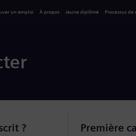
uver un emploi
À propos
Jeune diplômé
Processus de
ter
crit ?
Première c