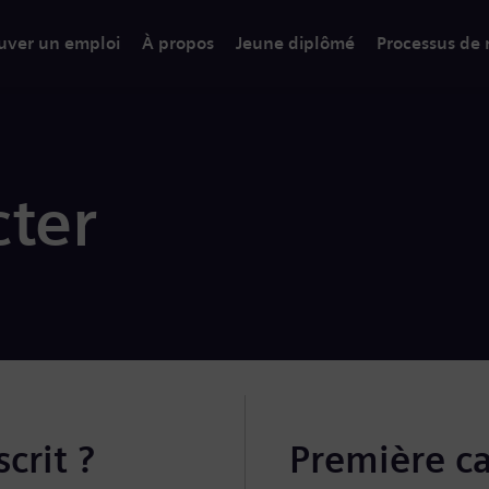
uver un emploi
À propos
Jeune diplômé
Processus de
ter
crit ?
Première c