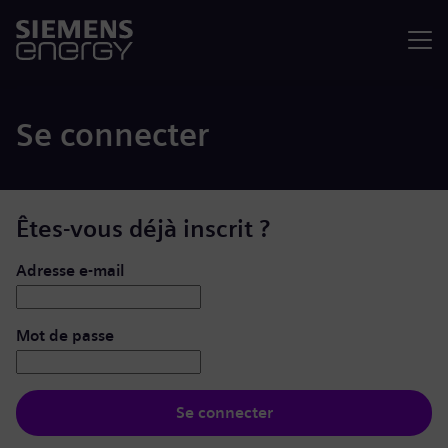
Menu
Se connecter
Êtes-vous déjà inscrit ?
Se connecter : nom d’utilisateur et mot de passe
Adresse e-mail
Mot de passe
Se connecter