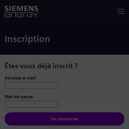
Menu
Inscription
Êtes-vous déjà inscrit ?
Se connecter : nom d’utilisateur et mot de passe
Adresse e-mail
Mot de passe
Se connecter