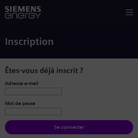
Menu
Inscription
Êtes-vous déjà inscrit ?
Se connecter : nom d’utilisateur et mot de passe
Adresse e-mail
Mot de passe
Se connecter