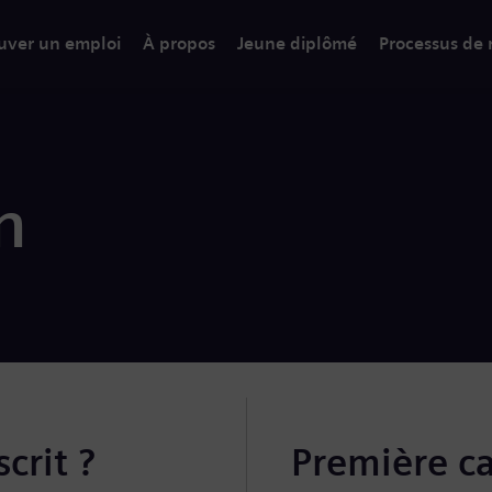
uver un emploi
À propos
Jeune diplômé
Processus de
n
crit ?
Première c