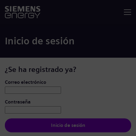
Menú
Inicio de sesión
¿Se ha registrado ya?
Iniciar de sesión: usuario y contraseña
Correo electrónico
Contraseña
Inicio de sesión