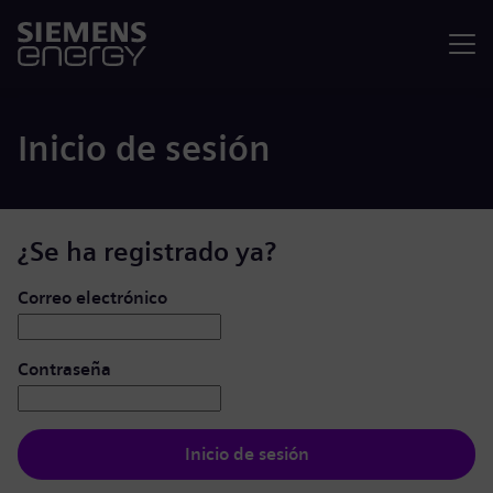
Menú
Inicio de sesión
¿Se ha registrado ya?
Iniciar de sesión: usuario y contraseña
Correo electrónico
Contraseña
Inicio de sesión