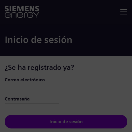
Menú
Inicio de sesión
¿Se ha registrado ya?
Iniciar de sesión: usuario y contraseña
Correo electrónico
Contraseña
Inicio de sesión