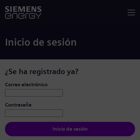
Menú
Inicio de sesión
¿Se ha registrado ya?
Iniciar de sesión: usuario y contraseña
Correo electrónico
Contraseña
Inicio de sesión