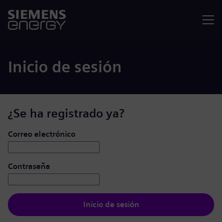
Menú
Inicio de sesión
¿Se ha registrado ya?
Iniciar de sesión: usuario y contraseña
Correo electrónico
Contraseña
Inicio de sesión