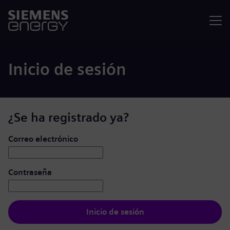
Menú
Inicio de sesión
¿Se ha registrado ya?
Iniciar de sesión: usuario y contraseña
Correo electrónico
Contraseña
Inicio de sesión