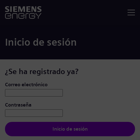
Menú
Inicio de sesión
¿Se ha registrado ya?
Iniciar de sesión: usuario y contraseña
Correo electrónico
Contraseña
Inicio de sesión