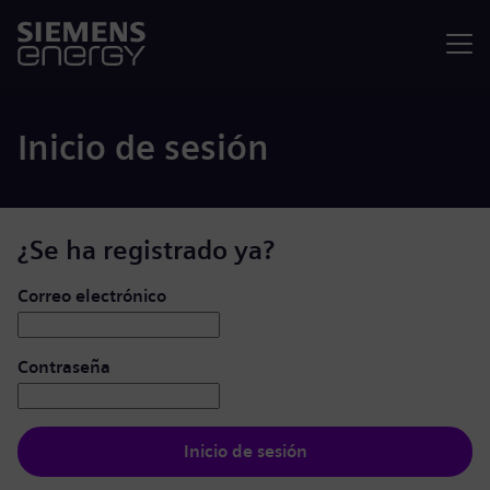
Menú
Inicio de sesión
¿Se ha registrado ya?
Iniciar de sesión: usuario y contraseña
Correo electrónico
Contraseña
Inicio de sesión