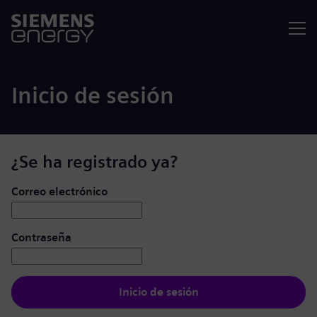
Menú
Inicio de sesión
¿Se ha registrado ya?
Iniciar de sesión: usuario y contraseña
Correo electrónico
Contraseña
Inicio de sesión