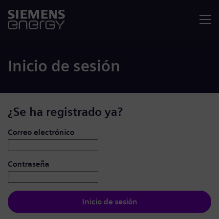
Menú
Inicio de sesión
¿Se ha registrado ya?
Iniciar de sesión: usuario y contraseña
Correo electrónico
Contraseña
Inicio de sesión