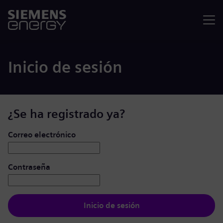
Menú
Inicio de sesión
¿Se ha registrado ya?
Iniciar de sesión: usuario y contraseña
Correo electrónico
Contraseña
Inicio de sesión