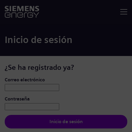
Menú
Inicio de sesión
¿Se ha registrado ya?
Iniciar de sesión: usuario y contraseña
Correo electrónico
Contraseña
Inicio de sesión