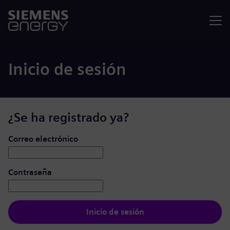
Menú
Inicio de sesión
¿Se ha registrado ya?
Iniciar de sesión: usuario y contraseña
Correo electrónico
Contraseña
Inicio de sesión