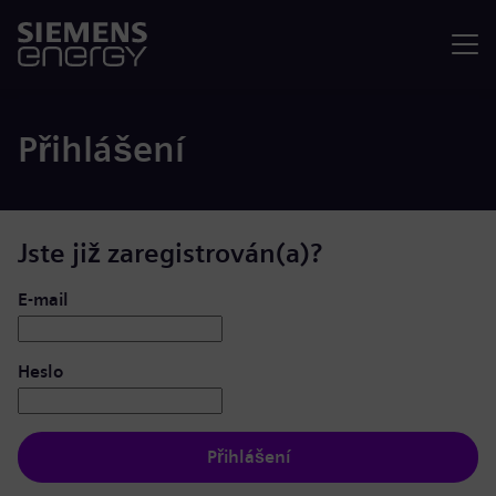
Nabídka
Přihlášení
Jste již zaregistrován(a)?
Přihlášení: uživatel a heslo
E-mail
Heslo
Přihlášení