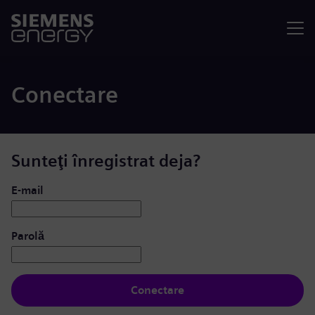
Meniu
Conectare
Sunteţi înregistrat deja?
Conectare: utilizator și parolă
E-mail
Parolă
Conectare