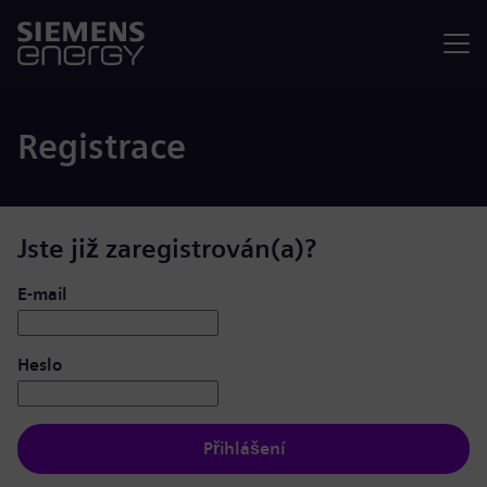
Nabídka
Registrace
Jste již zaregistrován(a)?
Přihlášení: uživatel a heslo
E-mail
Heslo
Přihlášení