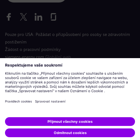
Pouze pro USA: Požádat o přizpůsobení pro osoby se zdravotním
postižením
Žádost o pracovní podmínky
siemens-energy.com
Globální web
Informace o společnosti
Oznámení o ochraně osobních údajů
Oznámení o souborech cookie
Podmínky použití
Digitální identifikační číslo
Siemens Energy je ochranná známka licencovaná společností
Siemens AG.
© Siemens Energy, 2020 - 2026