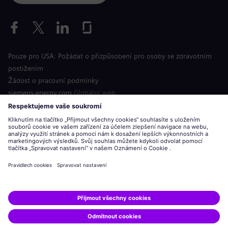
Pouze pro USA: Požádat o přizpůsobení pro osoby se zdravotním
postižením
Žádost o pracovní podmínky
siemens-energy.com
Globální web
Informace o společnosti
Oznámení o ochraně osobních údajů
Oznámení o souborech cookie
Podmínky použití
Digitální identifikační číslo
Siemens Energy je ochranná známka licencovaná společností
Siemens AG.
© Siemens Energy, 2020 - 2026