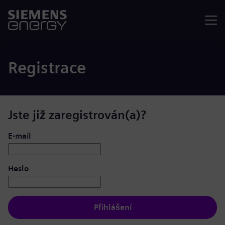
Nabídka
Registrace
Jste již zaregistrován(a)?
Přihlášení: uživatel a heslo
E-mail
Heslo
Přihlášení