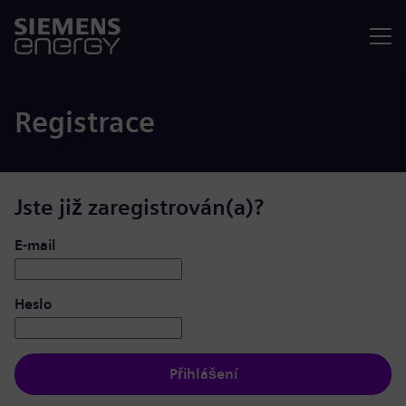
Nabídka
Registrace
Jste již zaregistrován(a)?
Přihlášení: uživatel a heslo
E-mail
Heslo
Přihlášení