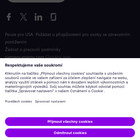
Pouze pro USA: Požádat o přizpůsobení pro osoby se zdravotním
postižením
Žádost o pracovní podmínky
siemens-energy.com
Globální web
Informace o společnosti
Oznámení o ochraně osobních údajů
Oznámení o souborech cookie
Podmínky použití
Digitální identifikační číslo
Siemens Energy je ochranná známka licencovaná společností
Siemens AG.
© Siemens Energy, 2020 - 2026