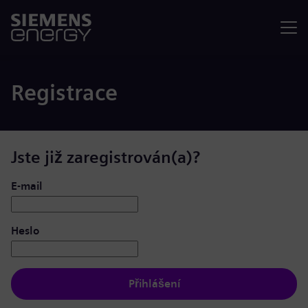
Nabídka
Registrace
Jste již zaregistrován(a)?
Přihlášení: uživatel a heslo
E-mail
Heslo
Přihlášení