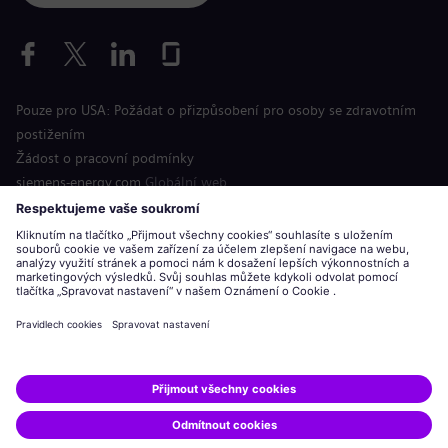
Pouze pro USA: Požádat o přizpůsobení pro osoby se zdravotním
postižením
Žádost o pracovní podmínky
siemens-energy.com
Globální web
Informace o společnosti
Oznámení o ochraně osobních údajů
Oznámení o souborech cookie
Podmínky použití
Digitální identifikační číslo
Siemens Energy je ochranná známka licencovaná společností
Siemens AG.
© Siemens Energy, 2020 - 2026