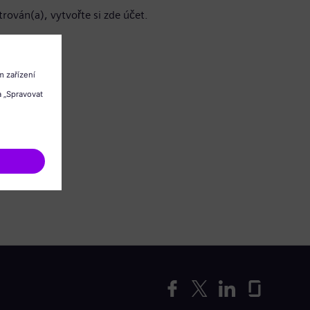
trován(a), vytvořte si zde účet.