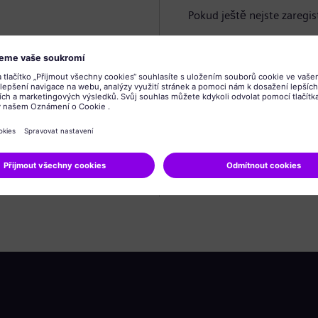
Pokud ještě nejste zaregis
Vytvořit profil