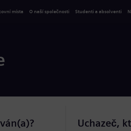
covní místa
O naší společnosti
Studenti a absolventi
N
e
ován(a)?
Uchazeč, k