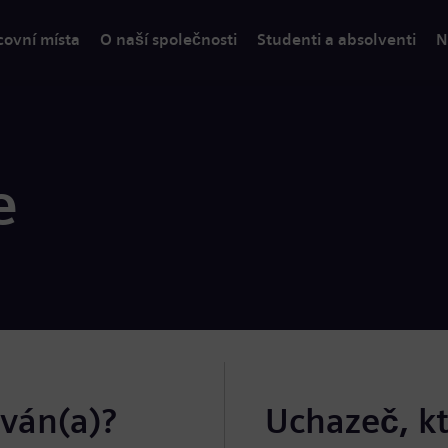
covní místa
O naší společnosti
Studenti a absolventi
N
e
ován(a)?
Uchazeč, k