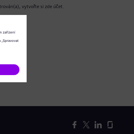
trován(a), vytvořte si zde účet.