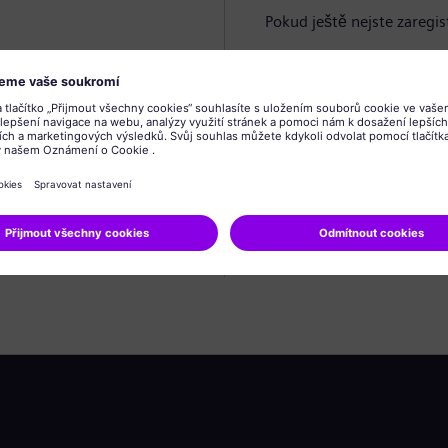
Pokud ještě nejste zaregis
Vytvořit profil