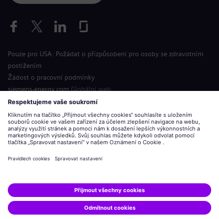
Pouze pro USA: Požádat o přizpůsobení pro osoby se zdravotním
postižením
Žádost o pracovní podmínky
siemens-energy.com
Globální web
Informace o společnosti
Oznámení o ochraně osobních údajů
Oznámení o souborech cookie
Podmínky použití
Digitální identifikační číslo
Siemens Energy je ochranná známka licencovaná společností
Siemens AG.
© Siemens Energy, 2020 - 2026