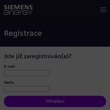
Nabídka
Registrace
Jste již zaregistrován(a)?
Přihlášení: uživatel a heslo
E-mail
Heslo
Přihlášení