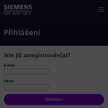
Nabídka
Přihlášení
Jste již zaregistrován(a)?
Přihlášení: uživatel a heslo
E-mail
Heslo
Přihlášení