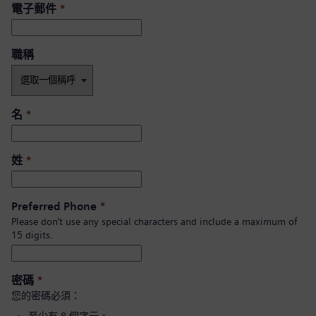
電子郵件
*
職稱
名
*
姓
*
Preferred Phone
*
Please don’t use any special characters and include a maximum of
15 digits.
密碼
*
您的密碼必須：