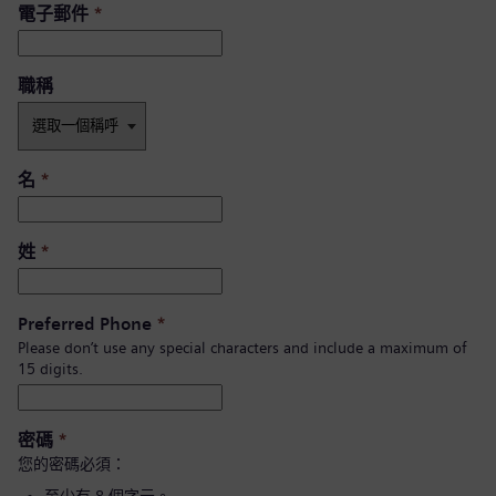
電子郵件
*
職稱
名
*
姓
*
Preferred Phone
*
Please don’t use any special characters and include a maximum of
15 digits.
密碼
*
您的密碼必須：