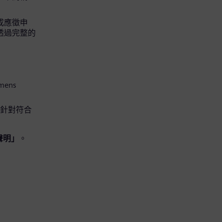
完成應徵申
可透過完整的
mens
便針對符合
聲明」
。