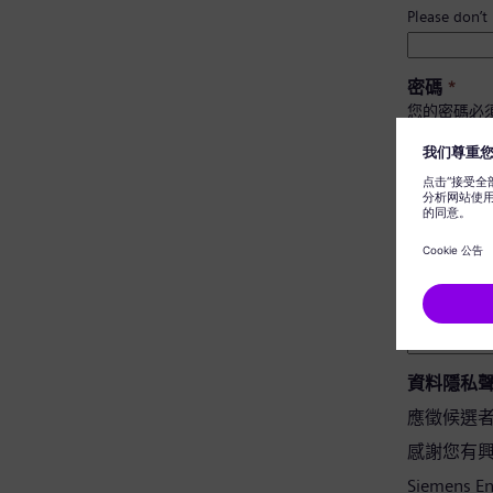
Please don’t
密碼
*
您的密碼必
至少有 
有大小
不包含
不含常
密碼確認
*
資料隱私
應徵候選
感謝您有興趣應
Siemens 