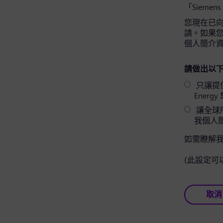
「Siemens
您現在已向 
請。如果您同
個人簡介
請做出以下
只讓提供相關
Ener
讓全球所
我個人
如需瞭解
(此設定可
取消