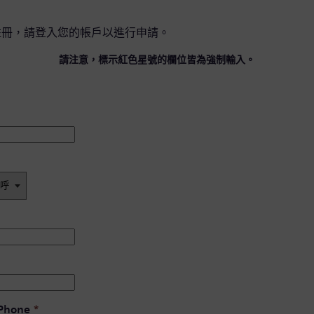
註冊，請
登入您的帳戶
以進行申請。
請注意，標示紅色星號的欄位皆為強制輸入。
 Phone
*