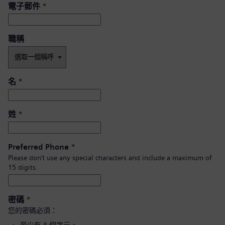
電子郵件
*
職稱
名
*
姓
*
Preferred Phone
*
Please don’t use any special characters and include a maximum of
15 digits.
密碼
*
您的密碼必須：