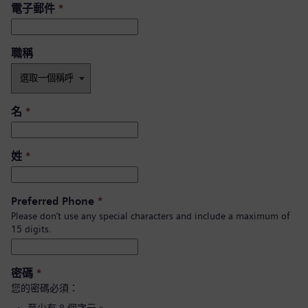
電子郵件
*
職稱
名
*
姓
*
Preferred Phone
*
Please don’t use any special characters and include a maximum of
15 digits.
密碼
*
您的密碼必須：